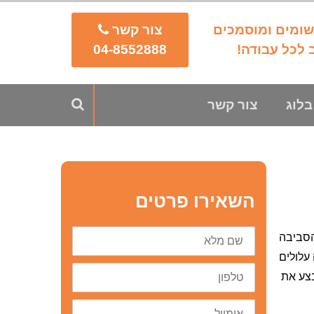
צור קשר
04-8552888
בלוג
צור קשר
השאירו פרטים
שם
הסביבה
מלא
עלולים
טלפון
בצע את
דוא״ל