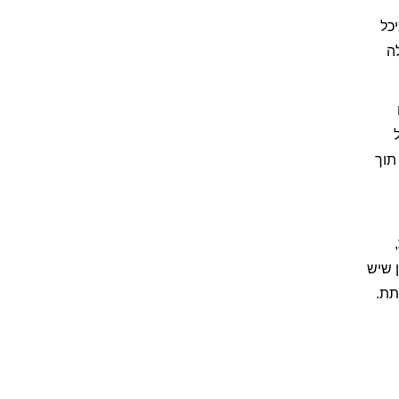
כל
ה
תוך
 שיש
תת.