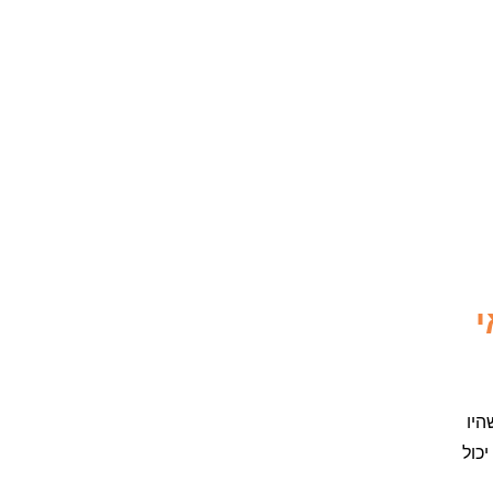
י
היו
כול