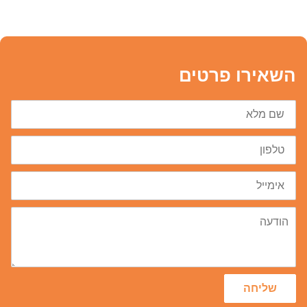
השאירו פרטים
שם
מלא
טלפון
דוא״ל
הודעה
שליחה