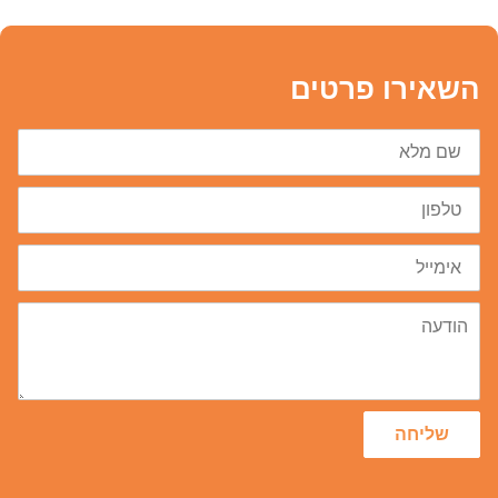
השאירו פרטים
שם
מלא
טלפון
דוא״ל
הודעה
שליחה